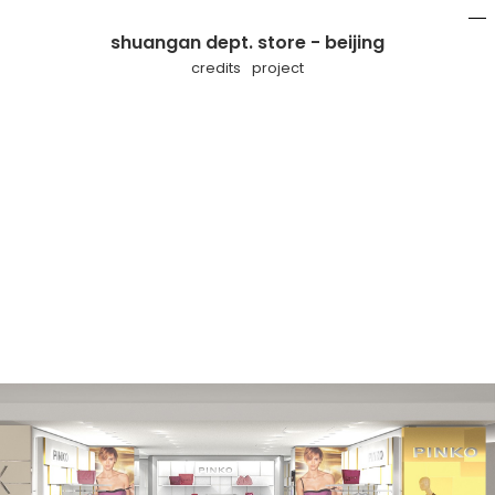
shuangan dept. store - beijing
mo
li
credits
project