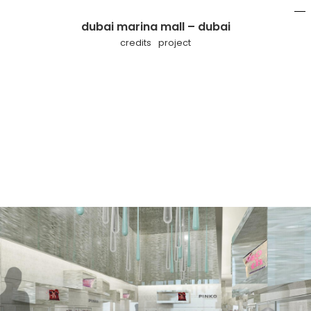
dubai marina mall – dubai
mo
li
credits
project