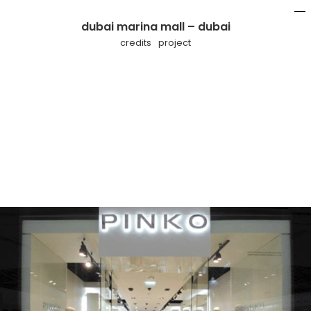
dubai marina mall – dubai
mo
li
credits
project