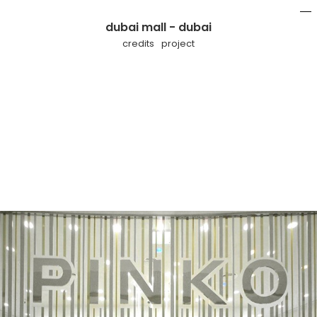
dubai mall - dubai
mo
li
credits
project